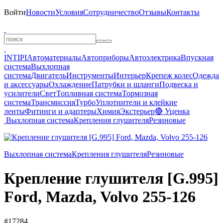
Войти
Новости
Условия
Сотрудничество
Отзывы
Контакты
INTIPI
Автоматериалы
Автоприборы
Автоэлектрика
Впускная
система
Выхлопная
система
Двигатель
Инструменты
Интерьер
Крепеж колес
Одежда
и аксессуары
Охлаждение
Патрубки и шланги
Подвеска и
усилители
Свет
Топливная система
Тормозная
система
Трансмиссия
Турбо
Уплотнители и клейкие
ленты
Фитинги и адаптеры
Химия
Экстерьер
🔴 Уценка
Выхлопная система
Крепления глушителя
Резиновые
Выхлопная система
Крепления глушителя
Резиновые
Крепление глушителя [G.995]
Ford, Mazda, Volvo 255-126
#17284