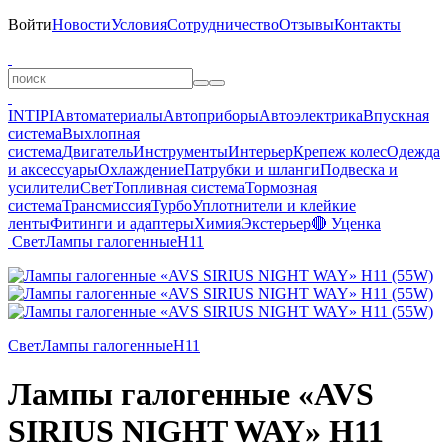
Войти
Новости
Условия
Сотрудничество
Отзывы
Контакты
INTIPI
Автоматериалы
Автоприборы
Автоэлектрика
Впускная
система
Выхлопная
система
Двигатель
Инструменты
Интерьер
Крепеж колес
Одежда
и аксессуары
Охлаждение
Патрубки и шланги
Подвеска и
усилители
Свет
Топливная система
Тормозная
система
Трансмиссия
Турбо
Уплотнители и клейкие
ленты
Фитинги и адаптеры
Химия
Экстерьер
🔴 Уценка
Свет
Лампы галогенные
H11
Свет
Лампы галогенные
H11
Лампы галогенные «AVS
SIRIUS NIGHT WAY» H11