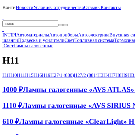
Войти
Новости
Условия
Сотрудничество
Отзывы
Контакты
INTIPI
Автоматериалы
Автоприборы
Автоэлектрика
Впускная с
шланги
Подвеска и усилители
Свет
Топливная система
Тормозная
Свет
Лампы галогенные
H11
H1
H10
H11
H15
H16
H19
H27/1 (880)
H27/2 (881)
H3
H4
H7
H8
H9
HB3
1000 ₽
Лампы галогенные «AVS ATLAS» 
1110 ₽
Лампы галогенные «AVS SIRIUS
610 ₽
Лампы галогенные «ClearLight» H1