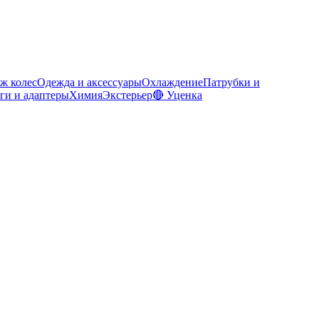
ж колес
Одежда и аксессуары
Охлаждение
Патрубки и
ги и адаптеры
Химия
Экстерьер
🔴 Уценка