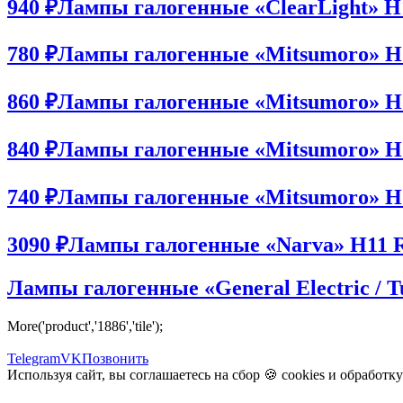
940 ₽
Лампы галогенные «ClearLight» H1
780 ₽
Лампы галогенные «Mitsumoro» H11
860 ₽
Лампы галогенные «Mitsumoro» H11
840 ₽
Лампы галогенные «Mitsumoro» H11
740 ₽
Лампы галогенные «Mitsumoro» H11
3090 ₽
Лампы галогенные «Narva» H11 
Лампы галогенные «General Electric / 
More('product','1886','tile');
Telegram
VK
Позвонить
Используя сайт, вы соглашаетесь на сбор 🍪
cookies
и
обработк