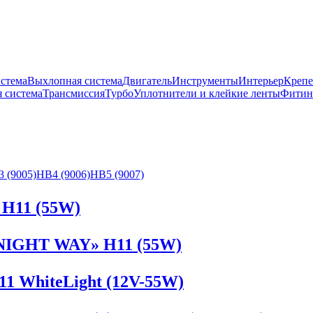
истема
Выхлопная система
Двигатель
Инструменты
Интерьер
Крепе
 система
Трансмиссия
Турбо
Уплотнители и клейкие ленты
Фитин
 (9005)
HB4 (9006)
HB5 (9007)
H11 (55W)
 NIGHT WAY» H11 (55W)
1 WhiteLight (12V-55W)