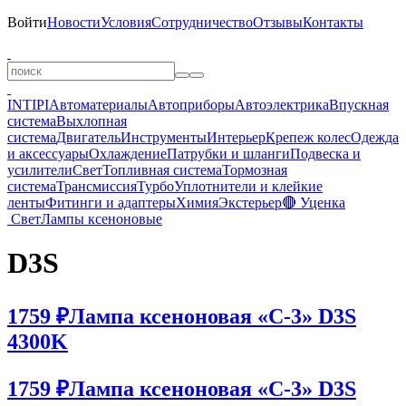
Войти
Новости
Условия
Сотрудничество
Отзывы
Контакты
INTIPI
Автоматериалы
Автоприборы
Автоэлектрика
Впускная
система
Выхлопная
система
Двигатель
Инструменты
Интерьер
Крепеж колес
Одежда
и аксессуары
Охлаждение
Патрубки и шланги
Подвеска и
усилители
Свет
Топливная система
Тормозная
система
Трансмиссия
Турбо
Уплотнители и клейкие
ленты
Фитинги и адаптеры
Химия
Экстерьер
🔴 Уценка
Свет
Лампы ксеноновые
D3S
1759 ₽
Лампа ксеноновая «C-3» D3S
4300K
1759 ₽
Лампа ксеноновая «C-3» D3S