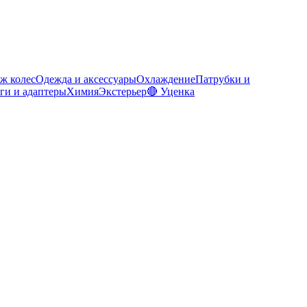
ж колес
Одежда и аксессуары
Охлаждение
Патрубки и
ги и адаптеры
Химия
Экстерьер
🔴 Уценка