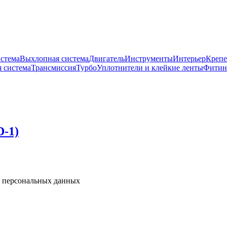
истема
Выхлопная система
Двигатель
Инструменты
Интерьер
Крепе
 система
Трансмиссия
Турбо
Уплотнители и клейкие ленты
Фитин
D-1)
у персональных данных