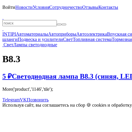
Войти
Новости
Условия
Сотрудничество
Отзывы
Контакты
INTIPI
Автоматериалы
Автоприборы
Автоэлектрика
Впускная с
шланги
Подвеска и усилители
Свет
Топливная система
Тормозная
Свет
Лампы светодиодные
B8.3
5 ₽
Светодиодная лампа B8.3 (синяя, LE
More('product','1146','tile');
Telegram
VK
Позвонить
Используя сайт, вы соглашаетесь на сбор 🍪
cookies
и
обработк