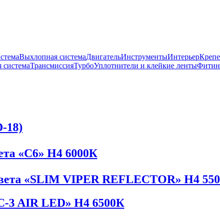
истема
Выхлопная система
Двигатель
Инструменты
Интерьер
Крепе
 система
Трансмиссия
Турбо
Уплотнители и клейкие ленты
Фитин
-18)
ета «C6» H4 6000К
 света «SLIM VIPER REFLECTOR» H4 55
C-3 AIR LED» H4 6500К