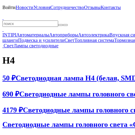
Войти
Новости
Условия
Сотрудничество
Отзывы
Контакты
INTIPI
Автоматериалы
Автоприборы
Автоэлектрика
Впускная с
шланги
Подвеска и усилители
Свет
Топливная система
Тормозная
Свет
Лампы светодиодные
H4
50 ₽
Светодиодная лампа H4 (белая, SMD
690 ₽
Светодиодные лампы головного св
4179 ₽
Светодиодные лампы головного
Светодиодные лампы головного света «