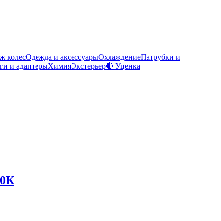
ж колес
Одежда и аксессуары
Охлаждение
Патрубки и
ги и адаптеры
Химия
Экстерьер
🔴 Уценка
00К