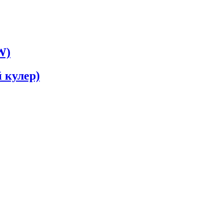
W)
 кулер)