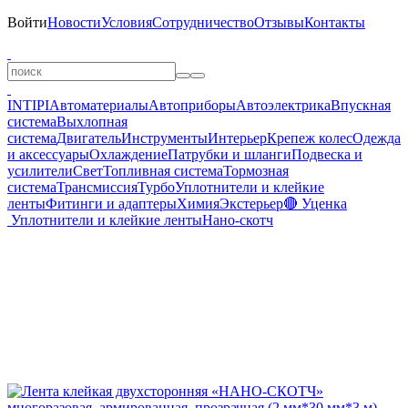
Войти
Новости
Условия
Сотрудничество
Отзывы
Контакты
INTIPI
Автоматериалы
Автоприборы
Автоэлектрика
Впускная
система
Выхлопная
система
Двигатель
Инструменты
Интерьер
Крепеж колес
Одежда
и аксессуары
Охлаждение
Патрубки и шланги
Подвеска и
усилители
Свет
Топливная система
Тормозная
система
Трансмиссия
Турбо
Уплотнители и клейкие
ленты
Фитинги и адаптеры
Химия
Экстерьер
🔴 Уценка
Уплотнители и клейкие ленты
Нано-скотч