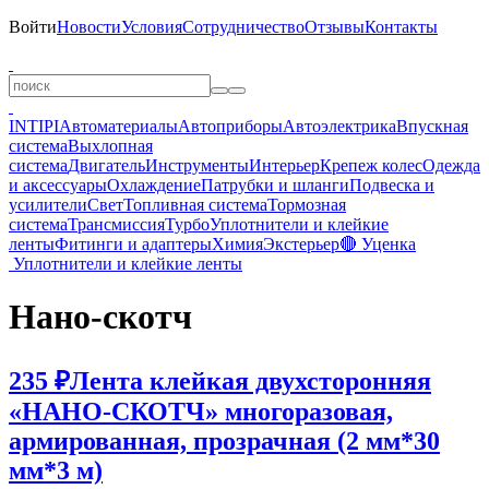
Войти
Новости
Условия
Сотрудничество
Отзывы
Контакты
INTIPI
Автоматериалы
Автоприборы
Автоэлектрика
Впускная
система
Выхлопная
система
Двигатель
Инструменты
Интерьер
Крепеж колес
Одежда
и аксессуары
Охлаждение
Патрубки и шланги
Подвеска и
усилители
Свет
Топливная система
Тормозная
система
Трансмиссия
Турбо
Уплотнители и клейкие
ленты
Фитинги и адаптеры
Химия
Экстерьер
🔴 Уценка
Уплотнители и клейкие ленты
Нано-скотч
235 ₽
Лента клейкая двухсторонняя
«НАНО-СКОТЧ» многоразовая,
армированная, прозрачная (2 мм*30
мм*3 м)