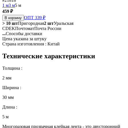
#21818
1 м
3 м
5 м
459 ₽
ОПТ 339 ₽
В корзину
> 10 шт
Пригородная
2 шт
Уральская
CDEK
Почтомат
Почта России
...
Способы доставки
Цена указана за штуку
Страна изготовления : Китай
Технические характеристики
Толщина :
2 мм
Ширина :
30 мм
Длина :
5 м
Многоразовая прозрачная клейкая лента - это двусторонний