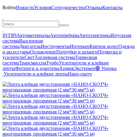
Войти
Новости
Условия
Сотрудничество
Отзывы
Контакты
INTIPI
Автоматериалы
Автоприборы
Автоэлектрика
Впускная
система
Выхлопная
система
Двигатель
Инструменты
Интерьер
Крепеж колес
Одежда
и аксессуары
Охлаждение
Патрубки и шланги
Подвеска и
усилители
Свет
Топливная система
Тормозная
система
Трансмиссия
Турбо
Уплотнители и клейкие
ленты
Фитинги и адаптеры
Химия
Экстерьер
🔴 Уценка
Уплотнители и клейкие ленты
Нано-скотч