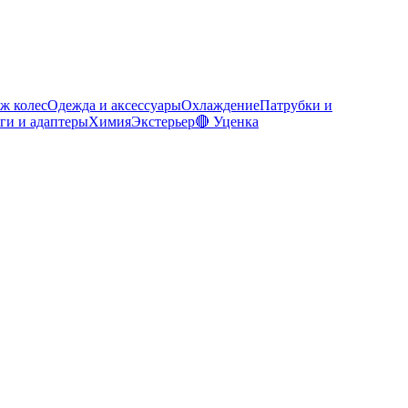
ж колес
Одежда и аксессуары
Охлаждение
Патрубки и
ги и адаптеры
Химия
Экстерьер
🔴 Уценка