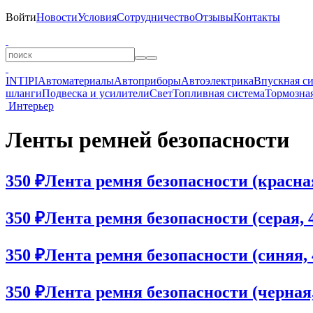
Войти
Новости
Условия
Сотрудничество
Отзывы
Контакты
INTIPI
Автоматериалы
Автоприборы
Автоэлектрика
Впускная с
шланги
Подвеска и усилители
Свет
Топливная система
Тормозная
Интерьер
Ленты ремней безопасности
350 ₽
Лента ремня безопасности (красная
350 ₽
Лента ремня безопасности (серая, 4
350 ₽
Лента ремня безопасности (синяя, 
350 ₽
Лента ремня безопасности (черная,