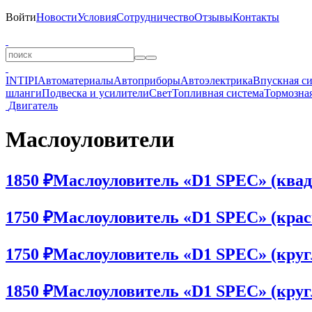
Войти
Новости
Условия
Сотрудничество
Отзывы
Контакты
INTIPI
Автоматериалы
Автоприборы
Автоэлектрика
Впускная с
шланги
Подвеска и усилители
Свет
Топливная система
Тормозная
Двигатель
Маслоуловители
1850 ₽
Маслоуловитель «D1 SPEC» (ква
1750 ₽
Маслоуловитель «D1 SPEC» (крас
1750 ₽
Маслоуловитель «D1 SPEC» (круг
1850 ₽
Маслоуловитель «D1 SPEC» (круг