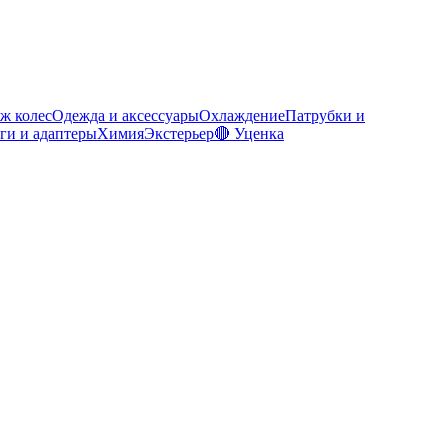
ж колес
Одежда и аксессуары
Охлаждение
Патрубки и
ги и адаптеры
Химия
Экстерьер
🔴 Уценка