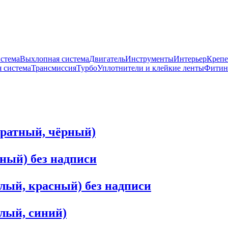
истема
Выхлопная система
Двигатель
Инструменты
Интерьер
Крепе
 система
Трансмиссия
Турбо
Уплотнители и клейкие ленты
Фитин
дратный, чёрный)
ный) без надписи
лый, красный) без надписи
лый, синий)