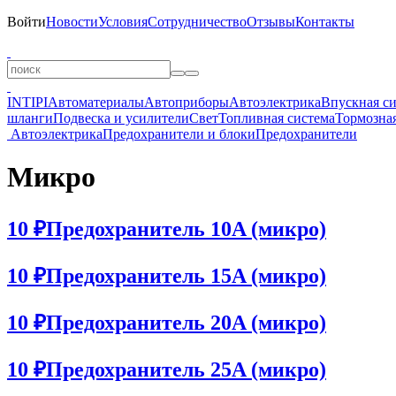
Войти
Новости
Условия
Сотрудничество
Отзывы
Контакты
INTIPI
Автоматериалы
Автоприборы
Автоэлектрика
Впускная с
шланги
Подвеска и усилители
Свет
Топливная система
Тормозная
Автоэлектрика
Предохранители и блоки
Предохранители
Микро
10 ₽
Предохранитель 10A (микро)
10 ₽
Предохранитель 15A (микро)
10 ₽
Предохранитель 20A (микро)
10 ₽
Предохранитель 25A (микро)