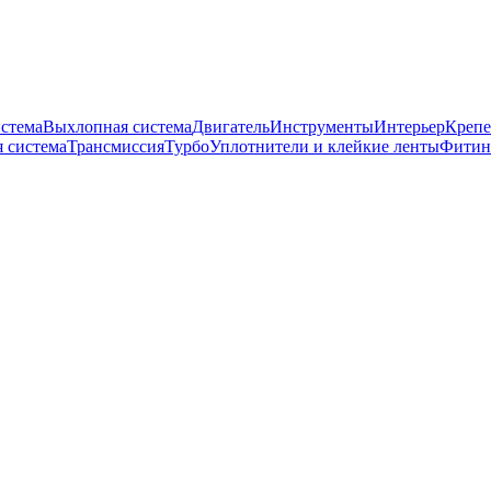
истема
Выхлопная система
Двигатель
Инструменты
Интерьер
Крепе
 система
Трансмиссия
Турбо
Уплотнители и клейкие ленты
Фитин