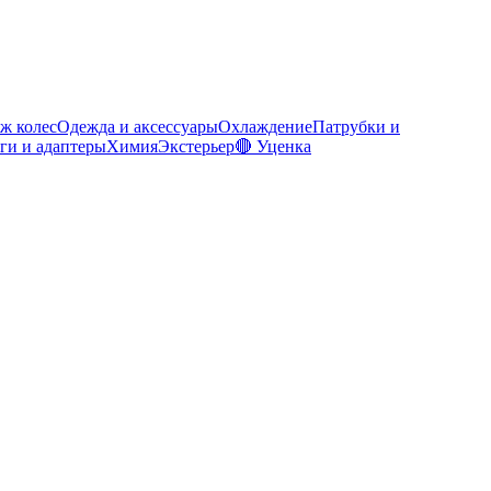
ж колес
Одежда и аксессуары
Охлаждение
Патрубки и
ги и адаптеры
Химия
Экстерьер
🔴 Уценка