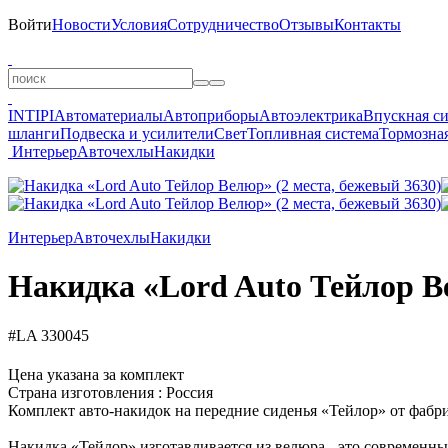
Войти
Новости
Условия
Сотрудничество
Отзывы
Контакты
INTIPI
Автоматериалы
Автоприборы
Автоэлектрика
Впускная с
шланги
Подвеска и усилители
Свет
Топливная система
Тормозная
Интерьер
Авточехлы
Накидки
Интерьер
Авточехлы
Накидки
Накидка «Lord Auto Тейлор Ве
#LA 330045
Цена указана за комплект
Страна изготовления : Россия
Комплект авто-накидок на передние сиденья «Тейлор» от фабри
Накидка «Тейлор» изготавливается из велюра - это современн