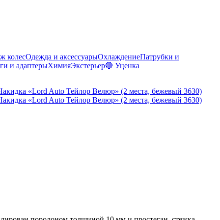
ж колес
Одежда и аксессуары
Охлаждение
Патрубки и
ги и адаптеры
Химия
Экстерьер
🔴 Уценка
плирован поролоном толщиной 10 мм и простеган, стежка