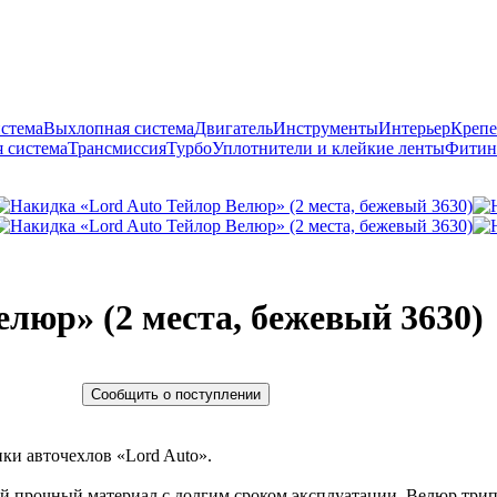
истема
Выхлопная система
Двигатель
Инструменты
Интерьер
Крепе
 система
Трансмиссия
Турбо
Уплотнители и клейкие ленты
Фитин
люр» (2 места, бежевый 3630)
Сообщить о поступлении
ки авточехлов «Lord Auto».
ый прочный материал с долгим сроком эксплуатации. Велюр три