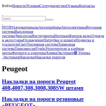
Войти
Новости
Условия
Сотрудничество
Отзывы
Контакты
INTIPI
Автоматериалы
Автоприборы
Автоэлектрика
Впускная
система
Выхлопная
система
Двигатель
Инструменты
Интерьер
Крепеж колес
Одежда
и аксессуары
Охлаждение
Патрубки и шланги
Подвеска и
усилители
Свет
Топливная система
Тормозная
система
Трансмиссия
Турбо
Уплотнители и клейкие
ленты
Фитинги и адаптеры
Химия
Экстерьер
🔴 Уценка
Экстерьер
Накладки
Накладки порогов
Peugeot
Накладки на пороги Peugeot
408,4007,308,3008,308SW штамп
Накладки на пороги резиновые
«PEUGEOT»