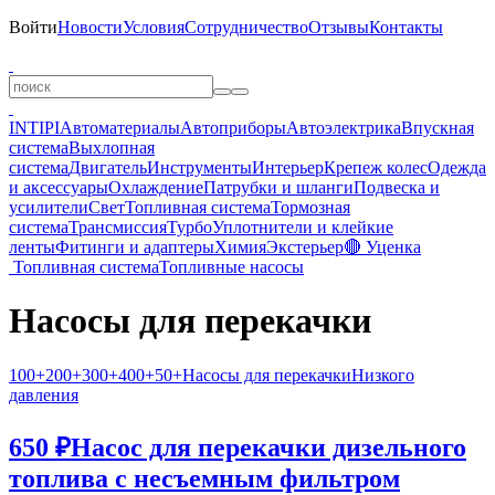
Войти
Новости
Условия
Сотрудничество
Отзывы
Контакты
INTIPI
Автоматериалы
Автоприборы
Автоэлектрика
Впускная
система
Выхлопная
система
Двигатель
Инструменты
Интерьер
Крепеж колес
Одежда
и аксессуары
Охлаждение
Патрубки и шланги
Подвеска и
усилители
Свет
Топливная система
Тормозная
система
Трансмиссия
Турбо
Уплотнители и клейкие
ленты
Фитинги и адаптеры
Химия
Экстерьер
🔴 Уценка
Топливная система
Топливные насосы
Насосы для перекачки
100+
200+
300+
400+
50+
Насосы для перекачки
Низкого
давления
650 ₽
Насос для перекачки дизельного
топлива с несъемным фильтром