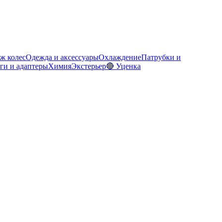
ж колес
Одежда и аксессуары
Охлаждение
Патрубки и
ги и адаптеры
Химия
Экстерьер
🔴 Уценка