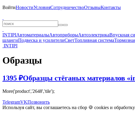
Войти
Новости
Условия
Сотрудничество
Отзывы
Контакты
INTIPI
Автоматериалы
Автоприборы
Автоэлектрика
Впускная с
шланги
Подвеска и усилители
Свет
Топливная система
Тормозная
INTIPI
Образцы
1395 ₽
Образцы стёганых материалов «in
More('product','2648','tile');
Telegram
VK
Позвонить
Используя сайт, вы соглашаетесь на сбор 🍪
cookies
и
обработк