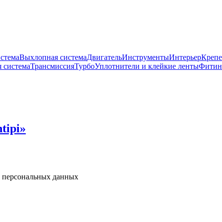
истема
Выхлопная система
Двигатель
Инструменты
Интерьер
Крепе
 система
Трансмиссия
Турбо
Уплотнители и клейкие ленты
Фитин
tipi»
у персональных данных