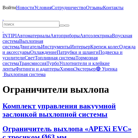
Войти
Новости
Условия
Сотрудничество
Отзывы
Контакты
INTIPI
Автоматериалы
Автоприборы
Автоэлектрика
Впускная
система
Выхлопная
система
Двигатель
Инструменты
Интерьер
Крепеж колес
Одежда
и аксессуары
Охлаждение
Патрубки и шланги
Подвеска и
усилители
Свет
Топливная система
Тормозная
система
Трансмиссия
Турбо
Уплотнители и клейкие
ленты
Фитинги и адаптеры
Химия
Экстерьер
🔴 Уценка
Выхлопная система
Ограничители выхлопа
Комплект управления вакуумной
заслонкой выхлопной системы
Ограничитель выхлопа «APEХi EVC»
с тросиком Ø63 мм