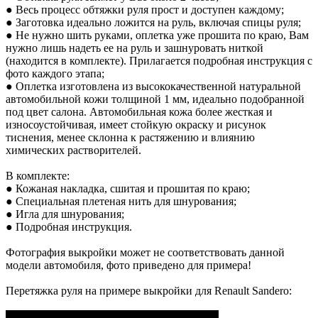
● Весь процесс обтяжки руля прост и доступен каждому;
● Заготовка идеально ложится на руль, включая спицы руля;
● Не нужно шить руками, оплетка уже прошита по краю, Вам
нужно лишь надеть ее на руль и зашнуровать ниткой
(находится в комплекте). Прилагается подробная инструкция с
фото каждого этапа;
● Оплетка изготовлена из высококачественной натуральной
автомобильной кожи толщиной 1 мм, идеально подобранной
под цвет салона. Автомобильная кожа более жесткая и
износоустойчивая, имеет стойкую окраску и рисунок
тиснения, менее склонна к растяжению и влиянию
химических растворителей.
В комплекте:
● Кожаная накладка, сшитая и прошитая по краю;
● Специальная плетеная нить для шнурования;
● Игла для шнурования;
● Подробная инструкция.
Фотография выкройки может не соответствовать данной
модели автомобиля, фото приведено для примера!
Перетяжка руля на примере выкройки для Renault Sandero: