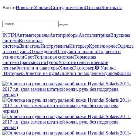
Войти
Новости
Условия
Сотрудничество
Отзывы
Контакты
INTIPI
Автоматериалы
Автоприборы
Автоэлектрика
Впускная
система
Выхлопная
система
Двигатель
Инструменты
Интерьер
Крепеж колес
Одежда
и аксессуары
Охлаждение
Патрубки и шланги
Подвеска и
усилители
Свет
Топливная система
Тормозная
система
Трансмиссия
Турбо
Уплотнители и клейкие
ленты
Фитинги и адаптеры
Химия
Экстерьер
🔴 Уценка
Интерьер
Оплётки на руль
Оплётки по моделям
Hyundai
Solaris