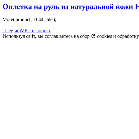
Оплетка на руль из натуральной кожи Hyu
More('product','1644','tile');
Telegram
VK
Позвонить
Используя сайт, вы соглашаетесь на сбор 🍪
cookies
и
обработк