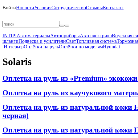
Войти
Новости
Условия
Сотрудничество
Отзывы
Контакты
INTIPI
Автоматериалы
Автоприборы
Автоэлектрика
Впускная с
шланги
Подвеска и усилители
Свет
Топливная система
Тормозная
Интерьер
Оплётки на руль
Оплётки по моделям
Hyundai
Solaris
Оплетка на руль из «Premium» экокожи Hy
Оплетка на руль из каучукового материал
Оплетка на руль из натуральной кожи Hy
черная)
Оплетка на руль из натуральной кожи Hyu