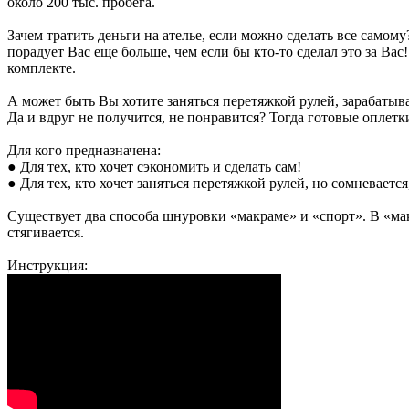
около 200 тыс. пробега.
Зачем тратить деньги на ателье, если можно сделать все самом
порадует Вас еще больше, чем если бы кто-то сделал это за Вас
комплекте.
А может быть Вы хотите заняться перетяжкой рулей, зарабатыв
Да и вдруг не получится, не понравится? Тогда готовые оплетки
Для кого предназначена:
● Для тех, кто хочет сэкономить и сделать сам!
● Для тех, кто хочет заняться перетяжкой рулей, но сомневает
Существует два способа шнуровки «макраме» и «спорт». В «мак
стягивается.
Инструкция: