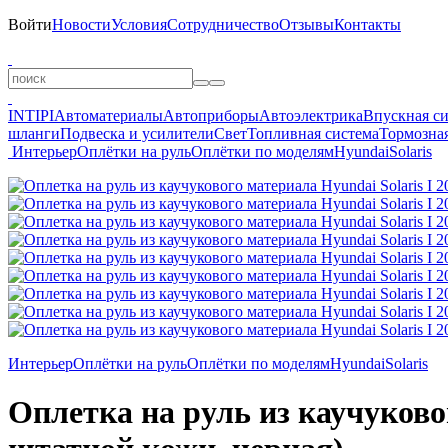
Войти
Новости
Условия
Сотрудничество
Отзывы
Контакты
INTIPI
Автоматериалы
Автоприборы
Автоэлектрика
Впускная с
шланги
Подвеска и усилители
Свет
Топливная система
Тормозная
Интерьер
Оплётки на руль
Оплётки по моделям
Hyundai
Solaris
Интерьер
Оплётки на руль
Оплётки по моделям
Hyundai
Solaris
Оплетка на руль из каучукового