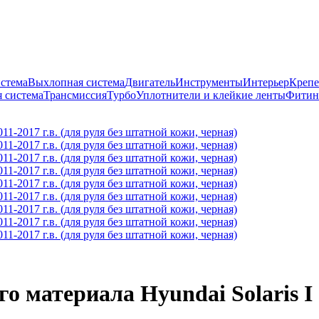
истема
Выхлопная система
Двигатель
Инструменты
Интерьер
Крепе
 система
Трансмиссия
Турбо
Уплотнители и клейкие ленты
Фитин
 материала Hyundai Solaris I 2