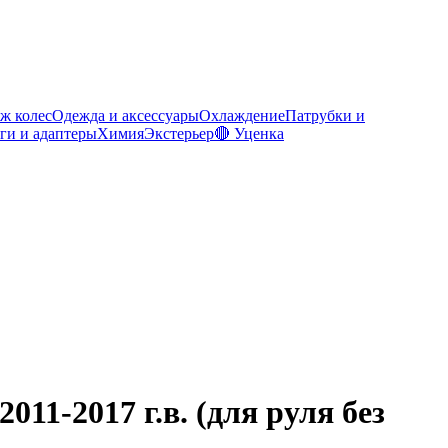
ж колес
Одежда и аксессуары
Охлаждение
Патрубки и
ги и адаптеры
Химия
Экстерьер
🔴 Уценка
011-2017 г.в. (для руля без