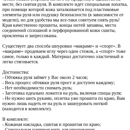
месте, без снятия руля. В комплекте идет специальная лопатка,
при помощи которой кожа заталкивается под пластиковые
элементы руля или подушку безопасности (в зависимости от
модели), но для удобства мы все-таки советуем снять руль!
Края качественно прошиты, концы нитей запаяны, места
соединений сплошной и перфорированной кожи сшиты,
проклеены и запрессованы.
Существует два способа шнуровки «макраме» и «спорт». В
«макраме» продеваем иглу через один стежок, а «спорт» тоже
самое, только в каждый. Материал достаточно эластичный и
легко стягивается.
Достоинства:
- Обтяжка руля займет у Вас около 2 часов;
- Весь процесс обтяжки руля прост и доступен каждому;
- Нет необходимости снимать руль;
- Заготовка идеально ложится на руль, включая спицы руля;
- Не нужно шить руками, оплетка уже прошита по краю, Вам
нужно лишь надеть ее на руль и зашнуровать ниткой
(находится в комплекте).
В комплекте:
- Кожаная накладка, сшитая и прошитая по краю;
- Специальная плетеная нить для шнурования;