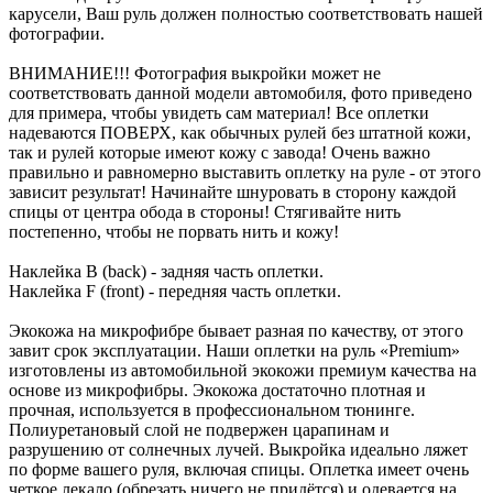
карусели, Ваш руль должен полностью соответствовать нашей
фотографии.
ВНИМАНИЕ!!! Фотография выкройки может не
соответствовать данной модели автомобиля, фото приведено
для примера, чтобы увидеть сам материал! Все оплетки
надеваются ПОВЕРХ, как обычных рулей без штатной кожи,
так и рулей которые имеют кожу с завода! Очень важно
правильно и равномерно выставить оплетку на руле - от этого
зависит результат! Начинайте шнуровать в сторону каждой
спицы от центра обода в стороны! Стягивайте нить
постепенно, чтобы не порвать нить и кожу!
Наклейка B (back) - задняя часть оплетки.
Наклейка F (front) - передняя часть оплетки.
Экокожа на микрофибре бывает разная по качеству, от этого
завит срок эксплуатации. Наши оплетки на руль «Premium»
изготовлены из автомобильной экокожи премиум качества на
основе из микрофибры. Экокожа достаточно плотная и
прочная, используется в профессиональном тюнинге.
Полиуретановый слой не подвержен царапинам и
разрушению от солнечных лучей. Выкройка идеально ляжет
по форме вашего руля, включая спицы. Оплетка имеет очень
четкое лекало (обрезать ничего не придётся) и одевается на