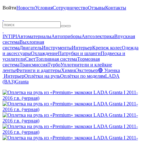
Войти
Новости
Условия
Сотрудничество
Отзывы
Контакты
INTIPI
Автоматериалы
Автоприборы
Автоэлектрика
Впускная
система
Выхлопная
система
Двигатель
Инструменты
Интерьер
Крепеж колес
Одежда
и аксессуары
Охлаждение
Патрубки и шланги
Подвеска и
усилители
Свет
Топливная система
Тормозная
система
Трансмиссия
Турбо
Уплотнители и клейкие
ленты
Фитинги и адаптеры
Химия
Экстерьер
🔴 Уценка
Интерьер
Оплётки на руль
Оплётки по моделям
LADA
(ВАЗ)
Granta