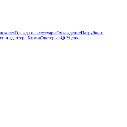
ж колес
Одежда и аксессуары
Охлаждение
Патрубки и
ги и адаптеры
Химия
Экстерьер
🔴 Уценка