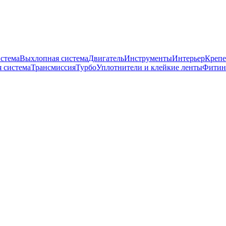
истема
Выхлопная система
Двигатель
Инструменты
Интерьер
Крепе
 система
Трансмиссия
Турбо
Уплотнители и клейкие ленты
Фитин