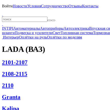
Войти
Новости
Условия
Сотрудничество
Отзывы
Контакты
INTIPI
Автоматериалы
Автоприборы
Автоэлектрика
Впускная с
шланги
Подвеска и усилители
Свет
Топливная система
Тормозная
Интерьер
Оплётки на руль
Оплётки по моделям
LADA (ВАЗ)
2101-2107
2108-2115
2110
Granta
Kalina