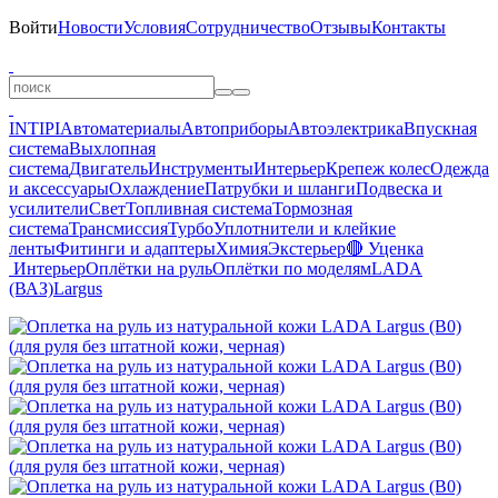
Войти
Новости
Условия
Сотрудничество
Отзывы
Контакты
INTIPI
Автоматериалы
Автоприборы
Автоэлектрика
Впускная
система
Выхлопная
система
Двигатель
Инструменты
Интерьер
Крепеж колес
Одежда
и аксессуары
Охлаждение
Патрубки и шланги
Подвеска и
усилители
Свет
Топливная система
Тормозная
система
Трансмиссия
Турбо
Уплотнители и клейкие
ленты
Фитинги и адаптеры
Химия
Экстерьер
🔴 Уценка
Интерьер
Оплётки на руль
Оплётки по моделям
LADA
(ВАЗ)
Largus