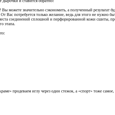
е дырочки и ставится обратно!
у? Вы можете значительно сэкономить, а полученный результат бу
! От Вас потребуется только желание, ведь для этого не нужно б
места соединений сплошной и перфорированной кожи сшиты, про
о этапа.
ro:
раме» продеваем иглу через один стежок, а «спорт» тоже самое,