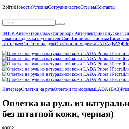
Войти
Новости
Условия
Сотрудничество
Отзывы
Контакты
INTIPI
Автоматериалы
Автоприборы
Автоэлектрика
Впускная с
шланги
Подвеска и усилители
Свет
Топливная система
Тормозная
Интерьер
Оплётки на руль
Оплётки по моделям
LADA (ВАЗ)
Pri
Интерьер
Оплётки на руль
Оплётки по моделям
LADA (ВАЗ)
Prio
Оплетка на руль из натуральн
без штатной кожи, черная)
#0002