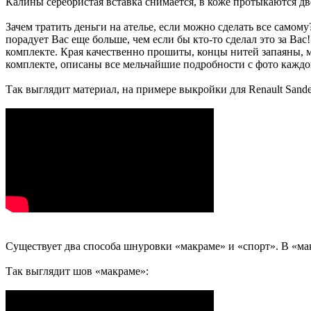
Калины серебристая вставка снимается, в коже протыкаются дв
Зачем тратить деньги на ателье, если можно сделать все самом
порадует Вас еще больше, чем если бы кто-то сделал это за Вас
комплекте. Края качественно прошиты, концы нитей запаяны, 
комплекте, описаны все мельчайшие подробности с фото каждог
Так выглядит материал, на примере выкройки для Renault Sande
Существует два способа шнуровки «макраме» и «спорт». В «мак
Так выглядит шов «макраме»: