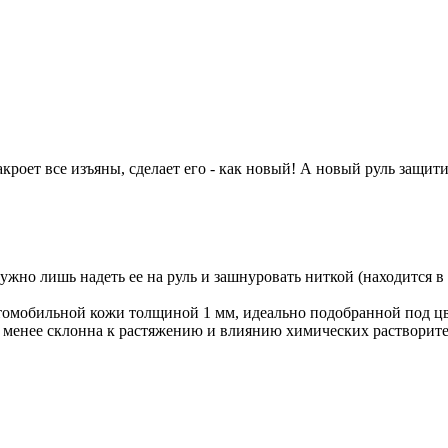
акроет все изъяны, сделает его - как новый! А новый руль защит
жно лишь надеть ее на руль и зашнуровать ниткой (находится в
томобильной кожи толщиной 1 мм, идеально подобранной под цв
, менее склонна к растяжению и влиянию химических растворите