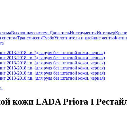
истема
Выхлопная система
Двигатель
Инструменты
Интерьер
Крепе
 система
Трансмиссия
Турбо
Уплотнители и клейкие ленты
Фитин
ora
ra
ой кожи LADA Priora I Рестайли