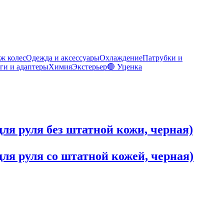
ж колес
Одежда и аксессуары
Охлаждение
Патрубки и
ги и адаптеры
Химия
Экстерьер
🔴 Уценка
(для руля без штатной кожи, черная)
(для руля со штатной кожей, черная)