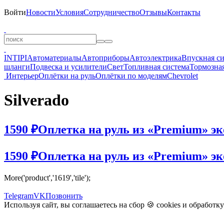
Войти
Новости
Условия
Сотрудничество
Отзывы
Контакты
INTIPI
Автоматериалы
Автоприборы
Автоэлектрика
Впускная с
шланги
Подвеска и усилители
Свет
Топливная система
Тормозная
Интерьер
Оплётки на руль
Оплётки по моделям
Chevrolet
Silverado
1590 ₽
Оплетка на руль из «Premium» экок
1590 ₽
Оплетка на руль из «Premium» эко
More('product','1619','tile');
Telegram
VK
Позвонить
Используя сайт, вы соглашаетесь на сбор 🍪
cookies
и
обработк