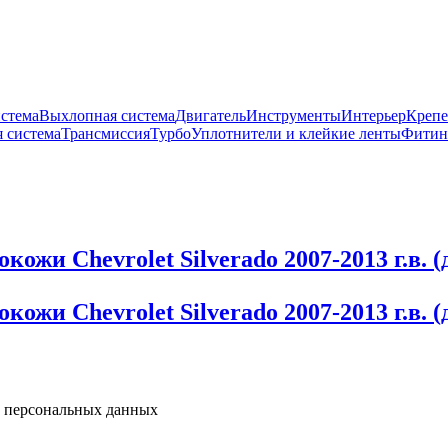
истема
Выхлопная система
Двигатель
Инструменты
Интерьер
Крепе
 система
Трансмиссия
Турбо
Уплотнители и клейкие ленты
Фитин
ожи Chevrolet Silverado 2007-2013 г.в. 
кожи Chevrolet Silverado 2007-2013 г.в. 
у персональных данных