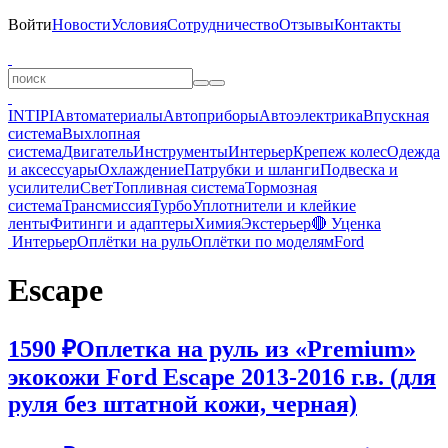
Войти
Новости
Условия
Сотрудничество
Отзывы
Контакты
INTIPI
Автоматериалы
Автоприборы
Автоэлектрика
Впускная
система
Выхлопная
система
Двигатель
Инструменты
Интерьер
Крепеж колес
Одежда
и аксессуары
Охлаждение
Патрубки и шланги
Подвеска и
усилители
Свет
Топливная система
Тормозная
система
Трансмиссия
Турбо
Уплотнители и клейкие
ленты
Фитинги и адаптеры
Химия
Экстерьер
🔴 Уценка
Интерьер
Оплётки на руль
Оплётки по моделям
Ford
Escape
1590 ₽
Оплетка на руль из «Premium»
экокожи Ford Escape 2013-2016 г.в. (для
руля без штатной кожи, черная)