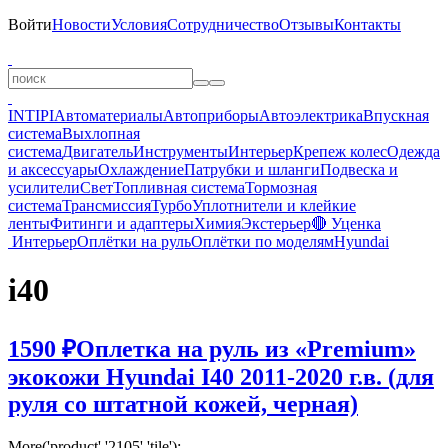
Войти
Новости
Условия
Сотрудничество
Отзывы
Контакты
INTIPI
Автоматериалы
Автоприборы
Автоэлектрика
Впускная
система
Выхлопная
система
Двигатель
Инструменты
Интерьер
Крепеж колес
Одежда
и аксессуары
Охлаждение
Патрубки и шланги
Подвеска и
усилители
Свет
Топливная система
Тормозная
система
Трансмиссия
Турбо
Уплотнители и клейкие
ленты
Фитинги и адаптеры
Химия
Экстерьер
🔴 Уценка
Интерьер
Оплётки на руль
Оплётки по моделям
Hyundai
i40
1590 ₽
Оплетка на руль из «Premium»
экокожи Hyundai I40 2011-2020 г.в. (для
руля со штатной кожей, черная)
More('product','2105','tile');