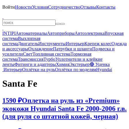
Войти
Новости
Условия
Сотрудничество
Отзывы
Контакты
INTIPI
Автоматериалы
Автоприборы
Автоэлектрика
Впускная
система
Выхлопная
система
Двигатель
Инструменты
Интерьер
Крепеж колес
Одежда
и аксессуары
Охлаждение
Патрубки и шланги
Подвеска и
усилители
Свет
Топливная система
Тормозная
система
Трансмиссия
Турбо
Уплотнители и клейкие
ленты
Фитинги и адаптеры
Химия
Экстерьер
🔴 Уценка
Интерьер
Оплётки на руль
Оплётки по моделям
Hyundai
Santa Fe
1590 ₽
Оплетка на руль из «Premium»
экокожи Hyundai Santa Fe 2000-2006 г.в.
(для руля со штатной кожей, черная)