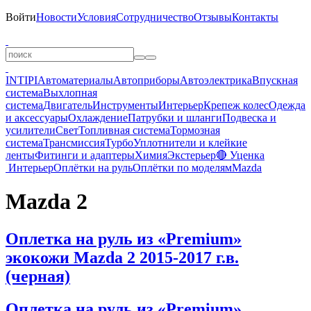
Войти
Новости
Условия
Сотрудничество
Отзывы
Контакты
INTIPI
Автоматериалы
Автоприборы
Автоэлектрика
Впускная
система
Выхлопная
система
Двигатель
Инструменты
Интерьер
Крепеж колес
Одежда
и аксессуары
Охлаждение
Патрубки и шланги
Подвеска и
усилители
Свет
Топливная система
Тормозная
система
Трансмиссия
Турбо
Уплотнители и клейкие
ленты
Фитинги и адаптеры
Химия
Экстерьер
🔴 Уценка
Интерьер
Оплётки на руль
Оплётки по моделям
Mazda
Mazda 2
Оплетка на руль из «Premium»
экокожи Mazda 2 2015-2017 г.в.
(черная)
Оплетка на руль из «Premium»