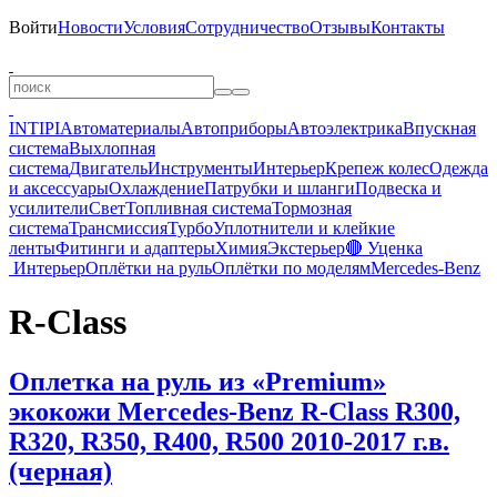
Войти
Новости
Условия
Сотрудничество
Отзывы
Контакты
INTIPI
Автоматериалы
Автоприборы
Автоэлектрика
Впускная
система
Выхлопная
система
Двигатель
Инструменты
Интерьер
Крепеж колес
Одежда
и аксессуары
Охлаждение
Патрубки и шланги
Подвеска и
усилители
Свет
Топливная система
Тормозная
система
Трансмиссия
Турбо
Уплотнители и клейкие
ленты
Фитинги и адаптеры
Химия
Экстерьер
🔴 Уценка
Интерьер
Оплётки на руль
Оплётки по моделям
Mercedes-Benz
R-Class
Оплетка на руль из «Premium»
экокожи Mercedes-Benz R-Class R300,
R320, R350, R400, R500 2010-2017 г.в.
(черная)