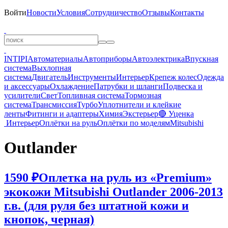
Войти
Новости
Условия
Сотрудничество
Отзывы
Контакты
INTIPI
Автоматериалы
Автоприборы
Автоэлектрика
Впускная
система
Выхлопная
система
Двигатель
Инструменты
Интерьер
Крепеж колес
Одежда
и аксессуары
Охлаждение
Патрубки и шланги
Подвеска и
усилители
Свет
Топливная система
Тормозная
система
Трансмиссия
Турбо
Уплотнители и клейкие
ленты
Фитинги и адаптеры
Химия
Экстерьер
🔴 Уценка
Интерьер
Оплётки на руль
Оплётки по моделям
Mitsubishi
Outlander
1590 ₽
Оплетка на руль из «Premium»
экокожи Mitsubishi Outlander 2006-2013
г.в. (для руля без штатной кожи и
кнопок, черная)