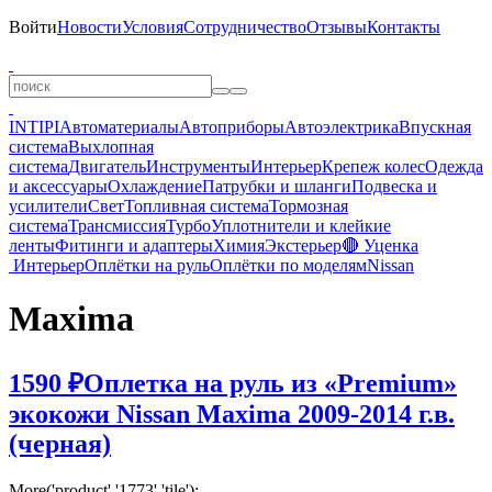
Войти
Новости
Условия
Сотрудничество
Отзывы
Контакты
INTIPI
Автоматериалы
Автоприборы
Автоэлектрика
Впускная
система
Выхлопная
система
Двигатель
Инструменты
Интерьер
Крепеж колес
Одежда
и аксессуары
Охлаждение
Патрубки и шланги
Подвеска и
усилители
Свет
Топливная система
Тормозная
система
Трансмиссия
Турбо
Уплотнители и клейкие
ленты
Фитинги и адаптеры
Химия
Экстерьер
🔴 Уценка
Интерьер
Оплётки на руль
Оплётки по моделям
Nissan
Maxima
1590 ₽
Оплетка на руль из «Premium»
экокожи Nissan Maxima 2009-2014 г.в.
(черная)
More('product','1773','tile');