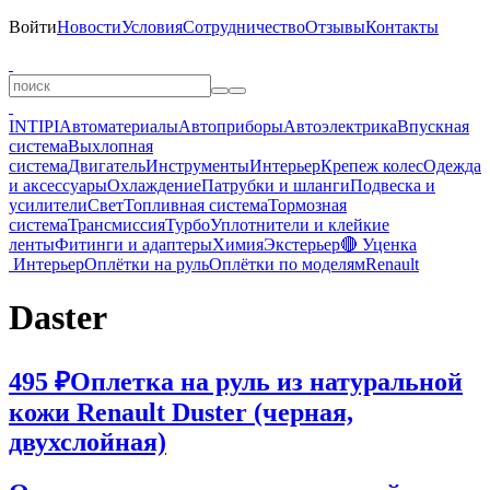
Войти
Новости
Условия
Сотрудничество
Отзывы
Контакты
INTIPI
Автоматериалы
Автоприборы
Автоэлектрика
Впускная
система
Выхлопная
система
Двигатель
Инструменты
Интерьер
Крепеж колес
Одежда
и аксессуары
Охлаждение
Патрубки и шланги
Подвеска и
усилители
Свет
Топливная система
Тормозная
система
Трансмиссия
Турбо
Уплотнители и клейкие
ленты
Фитинги и адаптеры
Химия
Экстерьер
🔴 Уценка
Интерьер
Оплётки на руль
Оплётки по моделям
Renault
Daster
495 ₽
Оплетка на руль из натуральной
кожи Renault Duster (черная,
двухслойная)