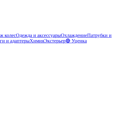
ж колес
Одежда и аксессуары
Охлаждение
Патрубки и
ги и адаптеры
Химия
Экстерьер
🔴 Уценка