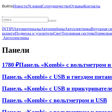
Войти
Новости
Условия
Сотрудничество
Отзывы
Контакты
INTIPI
Автоматериалы
Автоприборы
Автоэлектрика
Впускная с
шланги
Подвеска и усилители
Свет
Топливная система
Тормозная
Автоэлектрика
Панели
1780 ₽
Панель «Kombi» с вольтметром и 
Панель «Kombi» с USB и гнездом питан
Панель «Kombi» с USB и прикуривателе
Панель «Kombi» с вольтметром и USB
Панель «Kombi» с вольтметром и гнезд