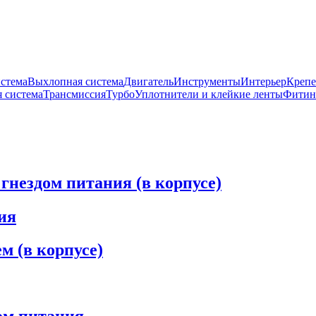
истема
Выхлопная система
Двигатель
Инструменты
Интерьер
Крепе
 система
Трансмиссия
Турбо
Уплотнители и клейкие ленты
Фитин
гнездом питания (в корпусе)
ия
м (в корпусе)
ом питания