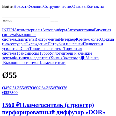
Войти
Новости
Условия
Сотрудничество
Отзывы
Контакты
INTIPI
Автоматериалы
Автоприборы
Автоэлектрика
Впускная
система
Выхлопная
система
Двигатель
Инструменты
Интерьер
Крепеж колес
Одежда
и аксессуары
Охлаждение
Патрубки и шланги
Подвеска и
усилители
Свет
Топливная система
Тормозная
система
Трансмиссия
Турбо
Уплотнители и клейкие
ленты
Фитинги и адаптеры
Химия
Экстерьер
🔴 Уценка
Выхлопная система
Пламегасители
Ø55
Ø45
Ø51
Ø55
Ø57
Ø60
Ø64
Ø65
Ø70
Ø76
Ø55*300
1560 ₽
Пламегаситель (стронгер)
перфорированный диффузор «DOR»