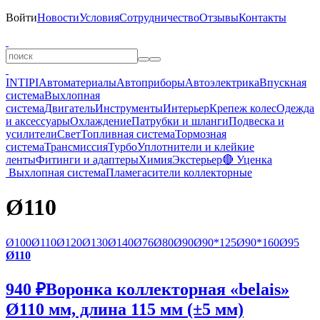
Войти
Новости
Условия
Сотрудничество
Отзывы
Контакты
INTIPI
Автоматериалы
Автоприборы
Автоэлектрика
Впускная
система
Выхлопная
система
Двигатель
Инструменты
Интерьер
Крепеж колес
Одежда
и аксессуары
Охлаждение
Патрубки и шланги
Подвеска и
усилители
Свет
Топливная система
Тормозная
система
Трансмиссия
Турбо
Уплотнители и клейкие
ленты
Фитинги и адаптеры
Химия
Экстерьер
🔴 Уценка
Выхлопная система
Пламегасители коллекторные
Ø110
Ø100
Ø110
Ø120
Ø130
Ø140
Ø76
Ø80
Ø90
Ø90*125
Ø90*160
Ø95
Ø110
940 ₽
Воронка коллекторная «belais»
Ø110 мм, длина 115 мм (±5 мм)