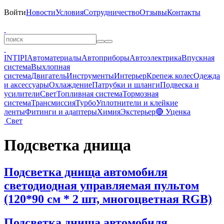
Войти
Новости
Условия
Сотрудничество
Отзывы
Контакты
INTIPI
Автоматериалы
Автоприборы
Автоэлектрика
Впускная
система
Выхлопная
система
Двигатель
Инструменты
Интерьер
Крепеж колес
Одежда
и аксессуары
Охлаждение
Патрубки и шланги
Подвеска и
усилители
Свет
Топливная система
Тормозная
система
Трансмиссия
Турбо
Уплотнители и клейкие
ленты
Фитинги и адаптеры
Химия
Экстерьер
🔴 Уценка
Свет
Подсветка днища
Подсветка днища автомобиля
светодиодная управляемая пультом
(120*90 см * 2 шт, многоцветная RGB)
Подсветка днища автомобиля