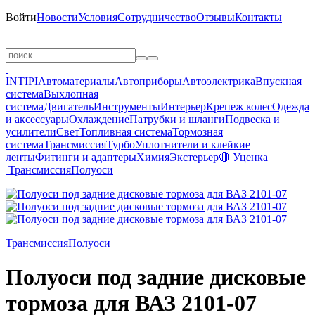
Войти
Новости
Условия
Сотрудничество
Отзывы
Контакты
INTIPI
Автоматериалы
Автоприборы
Автоэлектрика
Впускная
система
Выхлопная
система
Двигатель
Инструменты
Интерьер
Крепеж колес
Одежда
и аксессуары
Охлаждение
Патрубки и шланги
Подвеска и
усилители
Свет
Топливная система
Тормозная
система
Трансмиссия
Турбо
Уплотнители и клейкие
ленты
Фитинги и адаптеры
Химия
Экстерьер
🔴 Уценка
Трансмиссия
Полуоси
Трансмиссия
Полуоси
Полуоси под задние дисковые
тормоза для ВАЗ 2101-07