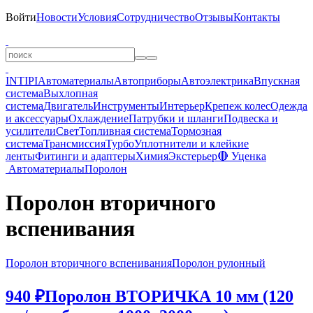
Войти
Новости
Условия
Сотрудничество
Отзывы
Контакты
INTIPI
Автоматериалы
Автоприборы
Автоэлектрика
Впускная
система
Выхлопная
система
Двигатель
Инструменты
Интерьер
Крепеж колес
Одежда
и аксессуары
Охлаждение
Патрубки и шланги
Подвеска и
усилители
Свет
Топливная система
Тормозная
система
Трансмиссия
Турбо
Уплотнители и клейкие
ленты
Фитинги и адаптеры
Химия
Экстерьер
🔴 Уценка
Автоматериалы
Поролон
Поролон вторичного
вспенивания
Поролон вторичного вспенивания
Поролон рулонный
940 ₽
Поролон ВТОРИЧКА 10 мм (120