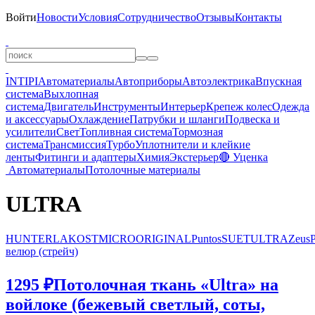
Войти
Новости
Условия
Сотрудничество
Отзывы
Контакты
INTIPI
Автоматериалы
Автоприборы
Автоэлектрика
Впускная
система
Выхлопная
система
Двигатель
Инструменты
Интерьер
Крепеж колес
Одежда
и аксессуары
Охлаждение
Патрубки и шланги
Подвеска и
усилители
Свет
Топливная система
Тормозная
система
Трансмиссия
Турбо
Уплотнители и клейкие
ленты
Фитинги и адаптеры
Химия
Экстерьер
🔴 Уценка
Автоматериалы
Потолочные материалы
ULTRA
HUNTER
LAKOST
MICRO
ORIGINAL
Puntos
SUET
ULTRA
Zeus
велюр (стрейч)
1295 ₽
Потолочная ткань «Ultra» на
войлоке (бежевый светлый, соты,