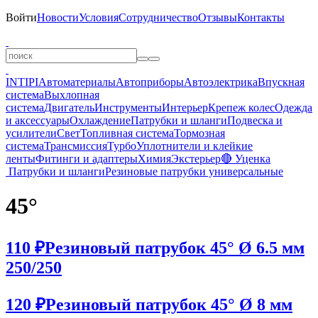
Войти
Новости
Условия
Сотрудничество
Отзывы
Контакты
INTIPI
Автоматериалы
Автоприборы
Автоэлектрика
Впускная
система
Выхлопная
система
Двигатель
Инструменты
Интерьер
Крепеж колес
Одежда
и аксессуары
Охлаждение
Патрубки и шланги
Подвеска и
усилители
Свет
Топливная система
Тормозная
система
Трансмиссия
Турбо
Уплотнители и клейкие
ленты
Фитинги и адаптеры
Химия
Экстерьер
🔴 Уценка
Патрубки и шланги
Резиновые патрубки универсальные
45°
110 ₽
Резиновый патрубок 45° Ø 6.5 мм
250/250
120 ₽
Резиновый патрубок 45° Ø 8 мм