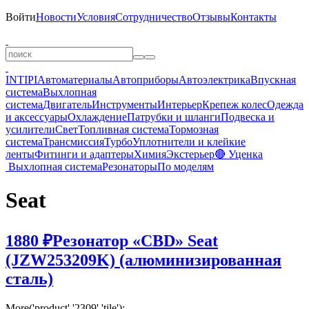
Войти
Новости
Условия
Сотрудничество
Отзывы
Контакты
INTIPI
Автоматериалы
Автоприборы
Автоэлектрика
Впускная
система
Выхлопная
система
Двигатель
Инструменты
Интерьер
Крепеж колес
Одежда
и аксессуары
Охлаждение
Патрубки и шланги
Подвеска и
усилители
Свет
Топливная система
Тормозная
система
Трансмиссия
Турбо
Уплотнители и клейкие
ленты
Фитинги и адаптеры
Химия
Экстерьер
🔴 Уценка
Выхлопная система
Резонаторы
По моделям
Seat
1880 ₽
Резонатор «CBD» Seat
(JZW253209K) (алюминизированная
сталь)
More('product','2309','tile');