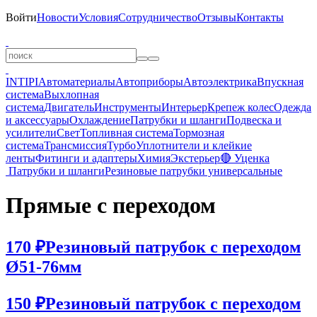
Войти
Новости
Условия
Сотрудничество
Отзывы
Контакты
INTIPI
Автоматериалы
Автоприборы
Автоэлектрика
Впускная
система
Выхлопная
система
Двигатель
Инструменты
Интерьер
Крепеж колес
Одежда
и аксессуары
Охлаждение
Патрубки и шланги
Подвеска и
усилители
Свет
Топливная система
Тормозная
система
Трансмиссия
Турбо
Уплотнители и клейкие
ленты
Фитинги и адаптеры
Химия
Экстерьер
🔴 Уценка
Патрубки и шланги
Резиновые патрубки универсальные
Прямые c переходом
170 ₽
Резиновый патрубок с переходом
Ø51-76мм
150 ₽
Резиновый патрубок с переходом