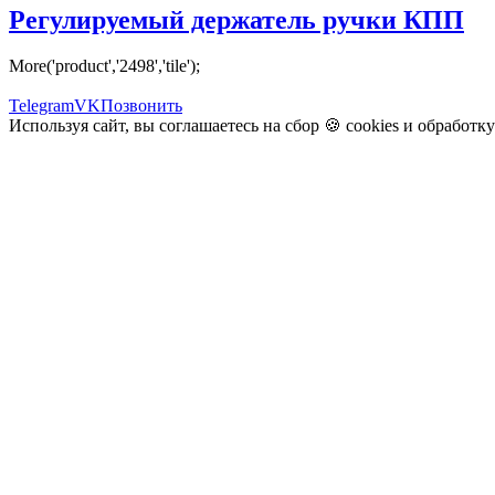
Регулируемый держатель ручки КПП
More('product','2498','tile');
Telegram
VK
Позвонить
Используя сайт, вы соглашаетесь на сбор 🍪
cookies
и
обработк