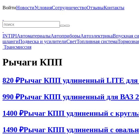
Войти
Новости
Условия
Сотрудничество
Отзывы
Контакты
INTIPI
Автоматериалы
Автоприборы
Автоэлектрика
Впускная с
шланги
Подвеска и усилители
Свет
Топливная система
Тормозная
Трансмиссия
Рычаги КПП
820 ₽
Рычаг КПП удлиненный LITE для 
990 ₽
Рычаг КПП удлиненный для ВАЗ 2
1400 ₽
Рычаг КПП удлиненный с круглым
1490 ₽
Рычаг КПП удлиненный с овальны