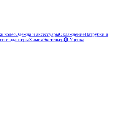
ж колес
Одежда и аксессуары
Охлаждение
Патрубки и
ги и адаптеры
Химия
Экстерьер
🔴 Уценка