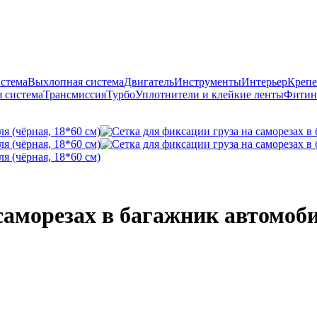
истема
Выхлопная система
Двигатель
Инструменты
Интерьер
Крепе
 система
Трансмиссия
Турбо
Уплотнители и клейкие ленты
Фитин
саморезах в багажник автомоби