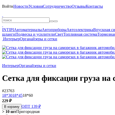
Войти
Новости
Условия
Сотрудничество
Отзывы
Контакты
INTIPI
Автоматериалы
Автоприборы
Автоэлектрика
Впускная с
шланги
Подвеска и усилители
Свет
Топливная система
Тормозная
Интерьер
Органайзеры и сетки
Интерьер
Органайзеры и сетки
Сетка для фиксации груза на 
#23763
18*30
18*45
18*60
229 ₽
ОПТ 139 ₽
В корзину
> 10 шт
Пригородная