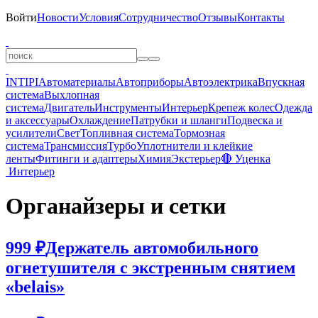
Войти
Новости
Условия
Сотрудничество
Отзывы
Контакты
INTIPI
Автоматериалы
Автоприборы
Автоэлектрика
Впускная
система
Выхлопная
система
Двигатель
Инструменты
Интерьер
Крепеж колес
Одежда
и аксессуары
Охлаждение
Патрубки и шланги
Подвеска и
усилители
Свет
Топливная система
Тормозная
система
Трансмиссия
Турбо
Уплотнители и клейкие
ленты
Фитинги и адаптеры
Химия
Экстерьер
🔴 Уценка
Интерьер
Органайзеры и сетки
999 ₽
Держатель автомобильного
огнетушителя с экстренным снятием
«belais»