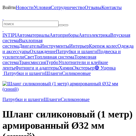
Войти
Новости
Условия
Сотрудничество
Отзывы
Контакты
INTIPI
Автоматериалы
Автоприборы
Автоэлектрика
Впускная
система
Выхлопная
система
Двигатель
Инструменты
Интерьер
Крепеж колес
Одежда
и аксессуары
Охлаждение
Патрубки и шланги
Подвеска и
усилители
Свет
Топливная система
Тормозная
система
Трансмиссия
Турбо
Уплотнители и клейкие
ленты
Фитинги и адаптеры
Химия
Экстерьер
🔴 Уценка
Патрубки и шланги
Шланги
Силиконовые
Патрубки и шланги
Шланги
Силиконовые
Шланг силиконовый (1 метр)
армированный Ø32 мм