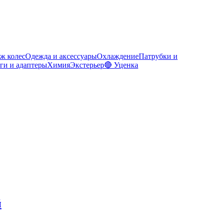
ж колес
Одежда и аксессуары
Охлаждение
Патрубки и
ги и адаптеры
Химия
Экстерьер
🔴 Уценка
й