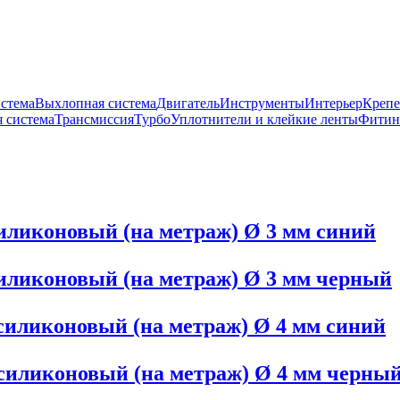
истема
Выхлопная система
Двигатель
Инструменты
Интерьер
Крепе
 система
Трансмиссия
Турбо
Уплотнители и клейкие ленты
Фитин
иликоновый (на метраж) Ø 3 мм синий
иликоновый (на метраж) Ø 3 мм черный
иликоновый (на метраж) Ø 4 мм синий
силиконовый (на метраж) Ø 4 мм черны