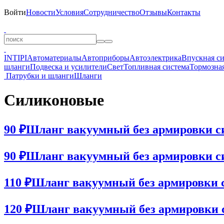
Войти
Новости
Условия
Сотрудничество
Отзывы
Контакты
INTIPI
Автоматериалы
Автоприборы
Автоэлектрика
Впускная с
шланги
Подвеска и усилители
Свет
Топливная система
Тормозная
Патрубки и шланги
Шланги
Силиконовые
90 ₽
Шланг вакуумный без армировки с
90 ₽
Шланг вакуумный без армировки с
110 ₽
Шланг вакуумный без армировки с
120 ₽
Шланг вакуумный без армировки 