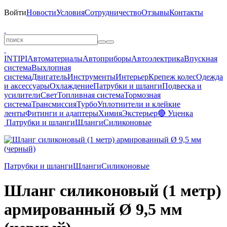
Войти
Новости
Условия
Сотрудничество
Отзывы
Контакты
INTIPI
Автоматериалы
Автоприборы
Автоэлектрика
Впускная
система
Выхлопная
система
Двигатель
Инструменты
Интерьер
Крепеж колес
Одежда
и аксессуары
Охлаждение
Патрубки и шланги
Подвеска и
усилители
Свет
Топливная система
Тормозная
система
Трансмиссия
Турбо
Уплотнители и клейкие
ленты
Фитинги и адаптеры
Химия
Экстерьер
🔴 Уценка
Патрубки и шланги
Шланги
Силиконовые
Патрубки и шланги
Шланги
Силиконовые
Шланг силиконовый (1 метр)
армированный Ø 9,5 мм