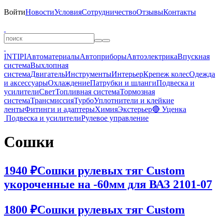
Войти
Новости
Условия
Сотрудничество
Отзывы
Контакты
INTIPI
Автоматериалы
Автоприборы
Автоэлектрика
Впускная
система
Выхлопная
система
Двигатель
Инструменты
Интерьер
Крепеж колес
Одежда
и аксессуары
Охлаждение
Патрубки и шланги
Подвеска и
усилители
Свет
Топливная система
Тормозная
система
Трансмиссия
Турбо
Уплотнители и клейкие
ленты
Фитинги и адаптеры
Химия
Экстерьер
🔴 Уценка
Подвеска и усилители
Рулевое управление
Сошки
1940 ₽
Сошки рулевых тяг Custom
укороченные на -60мм для ВАЗ 2101-07
1800 ₽
Сошки рулевых тяг Custom